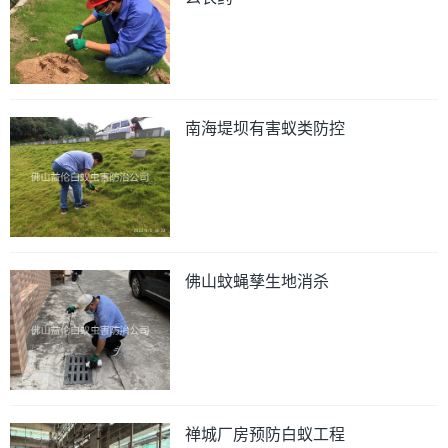
南海堤坝有害蚁类防控
佛山蚊蝇孳生地消杀
禅城厂房预防白蚁工程