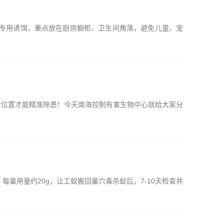
专用诱饵，重点放在厨房橱柜、卫生间角落，避免儿童、宠
对位置才能精准除患！今天南海控制有害生物中心就给大家分
每巢用量约20g，让工蚁搬回巢穴毒杀蚁后，7-10天检查并