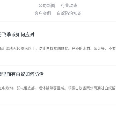
公司新闻
行业动态
客户案例
白蚁防治知识
纷飞季该如何应对
高距离地面10厘米以上，防止白蚁接触蛀食。户外的木材、柴火等，不
墙里面有白蚁如何防治
查电缆沟、配电柜底部、墙体缝隙等区域。顺德白蚁备案公司通过白蚁留