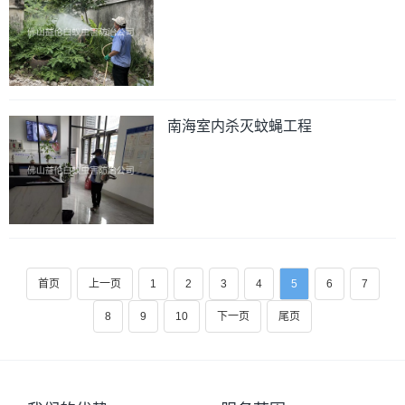
南海室内杀灭蚊蝇工程
首页
上一页
1
2
3
4
5
6
7
8
9
10
下一页
尾页