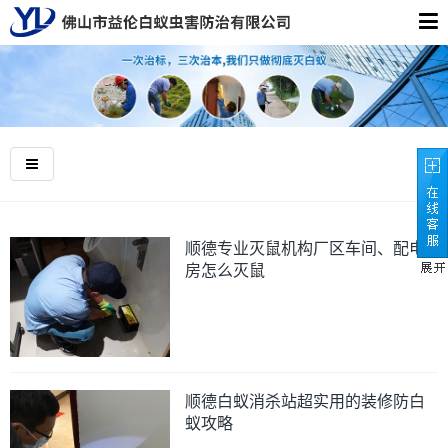
顺德专业灭鼠机构厂区车间、配电
房怎么灭鼠
顺德白蚁消杀站超实用的装修防白
蚁攻略